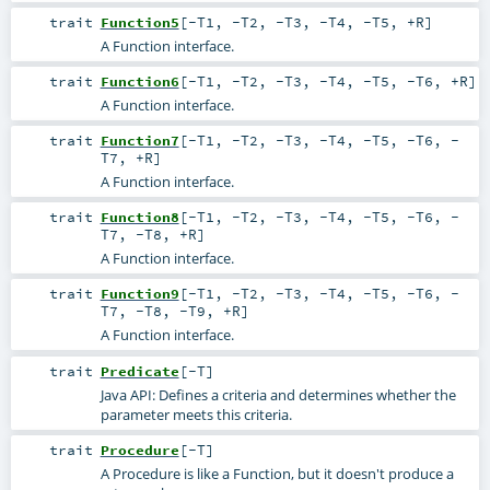
trait
Function5
[
-T1
,
-T2
,
-T3
,
-T4
,
-T5
,
+R
]
A Function interface.
trait
Function6
[
-T1
,
-T2
,
-T3
,
-T4
,
-T5
,
-T6
,
+R
]
A Function interface.
trait
Function7
[
-T1
,
-T2
,
-T3
,
-T4
,
-T5
,
-T6
,
-
T7
,
+R
]
A Function interface.
trait
Function8
[
-T1
,
-T2
,
-T3
,
-T4
,
-T5
,
-T6
,
-
T7
,
-T8
,
+R
]
A Function interface.
trait
Function9
[
-T1
,
-T2
,
-T3
,
-T4
,
-T5
,
-T6
,
-
T7
,
-T8
,
-T9
,
+R
]
A Function interface.
trait
Predicate
[
-T
]
Java API: Defines a criteria and determines whether the
parameter meets this criteria.
trait
Procedure
[
-T
]
A Procedure is like a Function, but it doesn't produce a