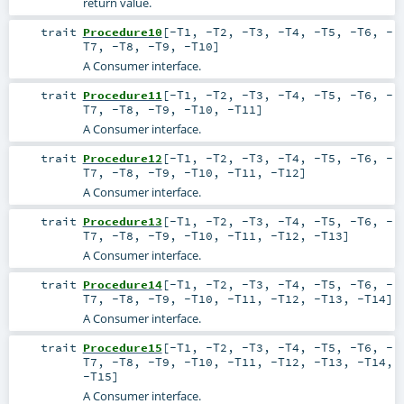
return value.
trait
Procedure10
[
-T1
,
-T2
,
-T3
,
-T4
,
-T5
,
-T6
,
-
T7
,
-T8
,
-T9
,
-T10
]
A Consumer interface.
trait
Procedure11
[
-T1
,
-T2
,
-T3
,
-T4
,
-T5
,
-T6
,
-
T7
,
-T8
,
-T9
,
-T10
,
-T11
]
A Consumer interface.
trait
Procedure12
[
-T1
,
-T2
,
-T3
,
-T4
,
-T5
,
-T6
,
-
T7
,
-T8
,
-T9
,
-T10
,
-T11
,
-T12
]
A Consumer interface.
trait
Procedure13
[
-T1
,
-T2
,
-T3
,
-T4
,
-T5
,
-T6
,
-
T7
,
-T8
,
-T9
,
-T10
,
-T11
,
-T12
,
-T13
]
A Consumer interface.
trait
Procedure14
[
-T1
,
-T2
,
-T3
,
-T4
,
-T5
,
-T6
,
-
T7
,
-T8
,
-T9
,
-T10
,
-T11
,
-T12
,
-T13
,
-T14
]
A Consumer interface.
trait
Procedure15
[
-T1
,
-T2
,
-T3
,
-T4
,
-T5
,
-T6
,
-
T7
,
-T8
,
-T9
,
-T10
,
-T11
,
-T12
,
-T13
,
-T14
,
-T15
]
A Consumer interface.