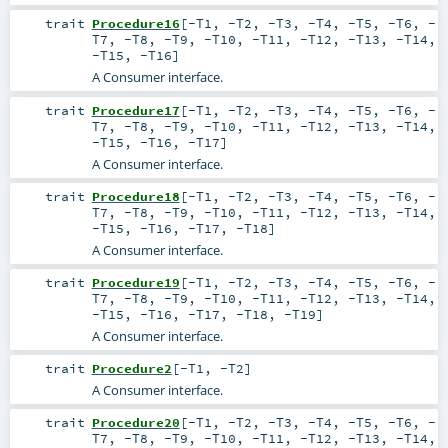
trait
Procedure16
[
-T1
,
-T2
,
-T3
,
-T4
,
-T5
,
-T6
,
-
T7
,
-T8
,
-T9
,
-T10
,
-T11
,
-T12
,
-T13
,
-T14
,
-T15
,
-T16
]
A Consumer interface.
trait
Procedure17
[
-T1
,
-T2
,
-T3
,
-T4
,
-T5
,
-T6
,
-
T7
,
-T8
,
-T9
,
-T10
,
-T11
,
-T12
,
-T13
,
-T14
,
-T15
,
-T16
,
-T17
]
A Consumer interface.
trait
Procedure18
[
-T1
,
-T2
,
-T3
,
-T4
,
-T5
,
-T6
,
-
T7
,
-T8
,
-T9
,
-T10
,
-T11
,
-T12
,
-T13
,
-T14
,
-T15
,
-T16
,
-T17
,
-T18
]
A Consumer interface.
trait
Procedure19
[
-T1
,
-T2
,
-T3
,
-T4
,
-T5
,
-T6
,
-
T7
,
-T8
,
-T9
,
-T10
,
-T11
,
-T12
,
-T13
,
-T14
,
-T15
,
-T16
,
-T17
,
-T18
,
-T19
]
A Consumer interface.
trait
Procedure2
[
-T1
,
-T2
]
A Consumer interface.
trait
Procedure20
[
-T1
,
-T2
,
-T3
,
-T4
,
-T5
,
-T6
,
-
T7
,
-T8
,
-T9
,
-T10
,
-T11
,
-T12
,
-T13
,
-T14
,