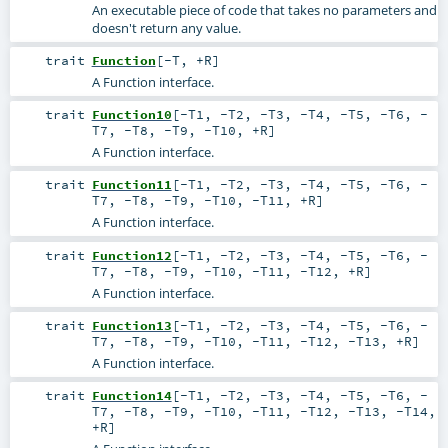
An executable piece of code that takes no parameters and
doesn't return any value.
trait
Function
[
-T
,
+R
]
A Function interface.
trait
Function10
[
-T1
,
-T2
,
-T3
,
-T4
,
-T5
,
-T6
,
-
T7
,
-T8
,
-T9
,
-T10
,
+R
]
A Function interface.
trait
Function11
[
-T1
,
-T2
,
-T3
,
-T4
,
-T5
,
-T6
,
-
T7
,
-T8
,
-T9
,
-T10
,
-T11
,
+R
]
A Function interface.
trait
Function12
[
-T1
,
-T2
,
-T3
,
-T4
,
-T5
,
-T6
,
-
T7
,
-T8
,
-T9
,
-T10
,
-T11
,
-T12
,
+R
]
A Function interface.
trait
Function13
[
-T1
,
-T2
,
-T3
,
-T4
,
-T5
,
-T6
,
-
T7
,
-T8
,
-T9
,
-T10
,
-T11
,
-T12
,
-T13
,
+R
]
A Function interface.
trait
Function14
[
-T1
,
-T2
,
-T3
,
-T4
,
-T5
,
-T6
,
-
T7
,
-T8
,
-T9
,
-T10
,
-T11
,
-T12
,
-T13
,
-T14
,
+R
]