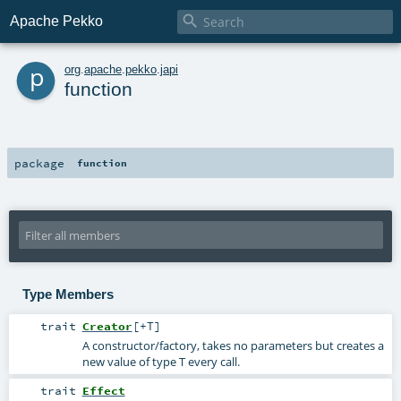

Apache Pekko
p
org
.
apache
.
pekko
.
japi
function
package
function
Type Members
trait
Creator
[
+T
]
A constructor/factory, takes no parameters but creates a
new value of type T every call.
trait
Effect