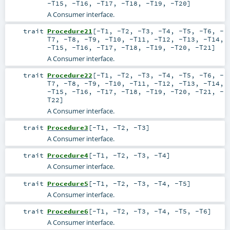
-T15
,
-T16
,
-T17
,
-T18
,
-T19
,
-T20
]
A Consumer interface.
trait
Procedure21
[
-T1
,
-T2
,
-T3
,
-T4
,
-T5
,
-T6
,
-
T7
,
-T8
,
-T9
,
-T10
,
-T11
,
-T12
,
-T13
,
-T14
,
-T15
,
-T16
,
-T17
,
-T18
,
-T19
,
-T20
,
-T21
]
A Consumer interface.
trait
Procedure22
[
-T1
,
-T2
,
-T3
,
-T4
,
-T5
,
-T6
,
-
T7
,
-T8
,
-T9
,
-T10
,
-T11
,
-T12
,
-T13
,
-T14
,
-T15
,
-T16
,
-T17
,
-T18
,
-T19
,
-T20
,
-T21
,
-
T22
]
A Consumer interface.
trait
Procedure3
[
-T1
,
-T2
,
-T3
]
A Consumer interface.
trait
Procedure4
[
-T1
,
-T2
,
-T3
,
-T4
]
A Consumer interface.
trait
Procedure5
[
-T1
,
-T2
,
-T3
,
-T4
,
-T5
]
A Consumer interface.
trait
Procedure6
[
-T1
,
-T2
,
-T3
,
-T4
,
-T5
,
-T6
]
A Consumer interface.