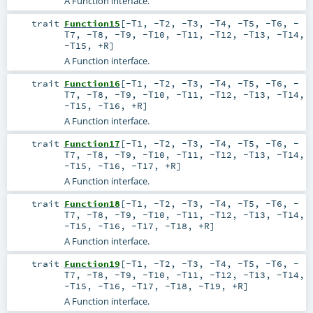
A Function interface.
trait
Function15
[
-T1
,
-T2
,
-T3
,
-T4
,
-T5
,
-T6
,
-
T7
,
-T8
,
-T9
,
-T10
,
-T11
,
-T12
,
-T13
,
-T14
,
-T15
,
+R
]
A Function interface.
trait
Function16
[
-T1
,
-T2
,
-T3
,
-T4
,
-T5
,
-T6
,
-
T7
,
-T8
,
-T9
,
-T10
,
-T11
,
-T12
,
-T13
,
-T14
,
-T15
,
-T16
,
+R
]
A Function interface.
trait
Function17
[
-T1
,
-T2
,
-T3
,
-T4
,
-T5
,
-T6
,
-
T7
,
-T8
,
-T9
,
-T10
,
-T11
,
-T12
,
-T13
,
-T14
,
-T15
,
-T16
,
-T17
,
+R
]
A Function interface.
trait
Function18
[
-T1
,
-T2
,
-T3
,
-T4
,
-T5
,
-T6
,
-
T7
,
-T8
,
-T9
,
-T10
,
-T11
,
-T12
,
-T13
,
-T14
,
-T15
,
-T16
,
-T17
,
-T18
,
+R
]
A Function interface.
trait
Function19
[
-T1
,
-T2
,
-T3
,
-T4
,
-T5
,
-T6
,
-
T7
,
-T8
,
-T9
,
-T10
,
-T11
,
-T12
,
-T13
,
-T14
,
-T15
,
-T16
,
-T17
,
-T18
,
-T19
,
+R
]
A Function interface.