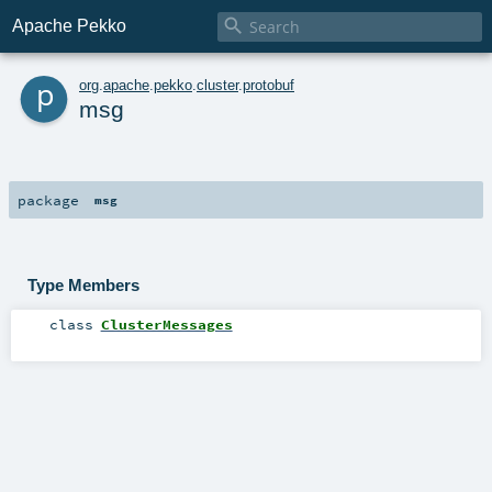

Apache Pekko
p
org
.
apache
.
pekko
.
cluster
.
protobuf
msg
package
msg
Type Members
class
ClusterMessages