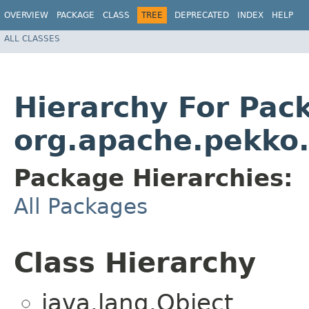
OVERVIEW
PACKAGE
CLASS
TREE
DEPRECATED
INDEX
HELP
ALL CLASSES
Hierarchy For Pac
org.apache.pekko.
Package Hierarchies:
All Packages
Class Hierarchy
java.lang.Object