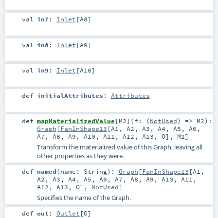
val
in7
:
Inlet
[
A8
]
val
in8
:
Inlet
[
A9
]
val
in9
:
Inlet
[
A10
]
def
initialAttributes
:
Attributes
def
mapMaterializedValue
[
M2
]
(
f: (
NotUsed
) =>
M2
)
:
Graph
[
FanInShape13
[
A1
,
A2
,
A3
,
A4
,
A5
,
A6
,
A7
,
A8
,
A9
,
A10
,
A11
,
A12
,
A13
,
O
],
M2
]
Transform the materialized value of this Graph, leaving all
other properties as they were.
def
named
(
name:
String
)
:
Graph
[
FanInShape13
[
A1
,
A2
,
A3
,
A4
,
A5
,
A6
,
A7
,
A8
,
A9
,
A10
,
A11
,
A12
,
A13
,
O
],
NotUsed
]
Specifies the name of the Graph.
def
out
:
Outlet
[
O
]