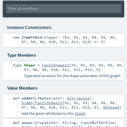
Instance Constructors
new
ZipWith13
(
zipper: (
A1
,
A2
,
A3
,
A4
,
A5
,
A6
,
A7
,
A8
,
A9
,
A10
,
A11
,
A12
,
A13
) =>
O
)
Type Members
type
Shape
=
FanInShape13
[
A1
,
A2
,
A3
,
A4
,
A5
,
A6
,
A7
,
A8
,
A9
,
A10
,
A11
,
A12
,
A13
,
O
]
Type-level accessor for the shape parameter of this graph.
Value Members
def
addAttributes
(
attr:
Attributes
)
:
Graph
[
FanInShape13
[
A1
,
A2
,
A3
,
A4
,
A5
,
A6
,
A7
,
A8
,
A9
,
A10
,
A11
,
A12
,
A13
,
O
],
NotUsed
]
Add the given attributes to this
Graph
.
def
async
(
dispatcher:
String
,
inputBufferSize:
Int
)
:
Graph
[
FanInShape13
[
A1
,
A2
,
A3
,
A4
,
A5
,