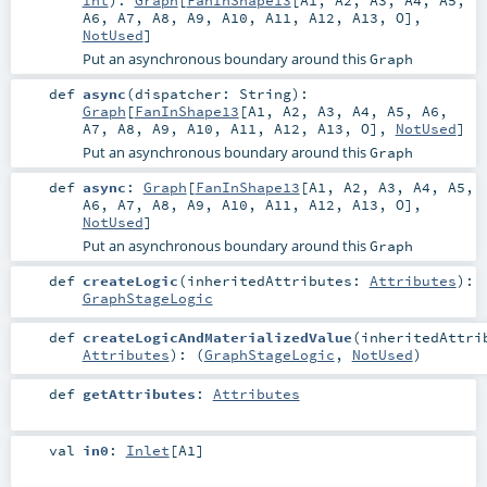
A6
,
A7
,
A8
,
A9
,
A10
,
A11
,
A12
,
A13
,
O
],
NotUsed
]
Put an asynchronous boundary around this
Graph
def
async
(
dispatcher:
String
)
:
Graph
[
FanInShape13
[
A1
,
A2
,
A3
,
A4
,
A5
,
A6
,
A7
,
A8
,
A9
,
A10
,
A11
,
A12
,
A13
,
O
],
NotUsed
]
Put an asynchronous boundary around this
Graph
def
async
:
Graph
[
FanInShape13
[
A1
,
A2
,
A3
,
A4
,
A5
,
A6
,
A7
,
A8
,
A9
,
A10
,
A11
,
A12
,
A13
,
O
],
NotUsed
]
Put an asynchronous boundary around this
Graph
def
createLogic
(
inheritedAttributes:
Attributes
)
:
GraphStageLogic
def
createLogicAndMaterializedValue
(
inheritedAttri
Attributes
)
: (
GraphStageLogic
,
NotUsed
)
def
getAttributes
:
Attributes
val
in0
:
Inlet
[
A1
]