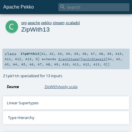

Apache Pekko
c
org
.
apache
.
pekko
.
stream
.
scaladsl
ZipWith13
class
ZipWith13
[
A1
,
A2
,
A3
,
A4
,
A5
,
A6
,
A7
,
A8
,
A9
,
A10
,
A11
,
A12
,
A13
,
O
]
extends
GraphStage
[
FanInShape13
[
A1
,
A2
,
A3
,
A4
,
A5
,
A6
,
A7
,
A8
,
A9
,
A10
,
A11
,
A12
,
A13
,
O
]]
specialized for 13 inputs
ZipWith
Source
ZipWithApply.scala
Linear Supertypes
Type Hierarchy