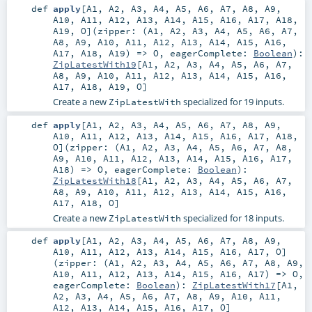
def
apply
[
A1
,
A2
,
A3
,
A4
,
A5
,
A6
,
A7
,
A8
,
A9
,
A10
,
A11
,
A12
,
A13
,
A14
,
A15
,
A16
,
A17
,
A18
,
A19
,
O
]
(
zipper: (
A1
,
A2
,
A3
,
A4
,
A5
,
A6
,
A7
,
A8
,
A9
,
A10
,
A11
,
A12
,
A13
,
A14
,
A15
,
A16
,
A17
,
A18
,
A19
) =>
O
,
eagerComplete:
Boolean
)
:
ZipLatestWith19
[
A1
,
A2
,
A3
,
A4
,
A5
,
A6
,
A7
,
A8
,
A9
,
A10
,
A11
,
A12
,
A13
,
A14
,
A15
,
A16
,
A17
,
A18
,
A19
,
O
]
Create a new
specialized for 19 inputs.
ZipLatestWith
def
apply
[
A1
,
A2
,
A3
,
A4
,
A5
,
A6
,
A7
,
A8
,
A9
,
A10
,
A11
,
A12
,
A13
,
A14
,
A15
,
A16
,
A17
,
A18
,
O
]
(
zipper: (
A1
,
A2
,
A3
,
A4
,
A5
,
A6
,
A7
,
A8
,
A9
,
A10
,
A11
,
A12
,
A13
,
A14
,
A15
,
A16
,
A17
,
A18
) =>
O
,
eagerComplete:
Boolean
)
:
ZipLatestWith18
[
A1
,
A2
,
A3
,
A4
,
A5
,
A6
,
A7
,
A8
,
A9
,
A10
,
A11
,
A12
,
A13
,
A14
,
A15
,
A16
,
A17
,
A18
,
O
]
Create a new
specialized for 18 inputs.
ZipLatestWith
def
apply
[
A1
,
A2
,
A3
,
A4
,
A5
,
A6
,
A7
,
A8
,
A9
,
A10
,
A11
,
A12
,
A13
,
A14
,
A15
,
A16
,
A17
,
O
]
(
zipper: (
A1
,
A2
,
A3
,
A4
,
A5
,
A6
,
A7
,
A8
,
A9
,
A10
,
A11
,
A12
,
A13
,
A14
,
A15
,
A16
,
A17
) =>
O
,
eagerComplete:
Boolean
)
:
ZipLatestWith17
[
A1
,
A2
,
A3
,
A4
,
A5
,
A6
,
A7
,
A8
,
A9
,
A10
,
A11
,
A12
,
A13
,
A14
,
A15
,
A16
,
A17
,
O
]