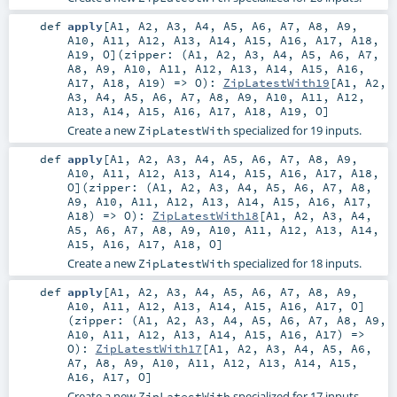
def
apply
[
A1
,
A2
,
A3
,
A4
,
A5
,
A6
,
A7
,
A8
,
A9
,
A10
,
A11
,
A12
,
A13
,
A14
,
A15
,
A16
,
A17
,
A18
,
A19
,
O
]
(
zipper: (
A1
,
A2
,
A3
,
A4
,
A5
,
A6
,
A7
,
A8
,
A9
,
A10
,
A11
,
A12
,
A13
,
A14
,
A15
,
A16
,
A17
,
A18
,
A19
) =>
O
)
:
ZipLatestWith19
[
A1
,
A2
,
A3
,
A4
,
A5
,
A6
,
A7
,
A8
,
A9
,
A10
,
A11
,
A12
,
A13
,
A14
,
A15
,
A16
,
A17
,
A18
,
A19
,
O
]
Create a new
specialized for 19 inputs.
ZipLatestWith
def
apply
[
A1
,
A2
,
A3
,
A4
,
A5
,
A6
,
A7
,
A8
,
A9
,
A10
,
A11
,
A12
,
A13
,
A14
,
A15
,
A16
,
A17
,
A18
,
O
]
(
zipper: (
A1
,
A2
,
A3
,
A4
,
A5
,
A6
,
A7
,
A8
,
A9
,
A10
,
A11
,
A12
,
A13
,
A14
,
A15
,
A16
,
A17
,
A18
) =>
O
)
:
ZipLatestWith18
[
A1
,
A2
,
A3
,
A4
,
A5
,
A6
,
A7
,
A8
,
A9
,
A10
,
A11
,
A12
,
A13
,
A14
,
A15
,
A16
,
A17
,
A18
,
O
]
Create a new
specialized for 18 inputs.
ZipLatestWith
def
apply
[
A1
,
A2
,
A3
,
A4
,
A5
,
A6
,
A7
,
A8
,
A9
,
A10
,
A11
,
A12
,
A13
,
A14
,
A15
,
A16
,
A17
,
O
]
(
zipper: (
A1
,
A2
,
A3
,
A4
,
A5
,
A6
,
A7
,
A8
,
A9
,
A10
,
A11
,
A12
,
A13
,
A14
,
A15
,
A16
,
A17
) =>
O
)
:
ZipLatestWith17
[
A1
,
A2
,
A3
,
A4
,
A5
,
A6
,
A7
,
A8
,
A9
,
A10
,
A11
,
A12
,
A13
,
A14
,
A15
,
A16
,
A17
,
O
]
Create a new
specialized for 17 inputs.
ZipLatestWith