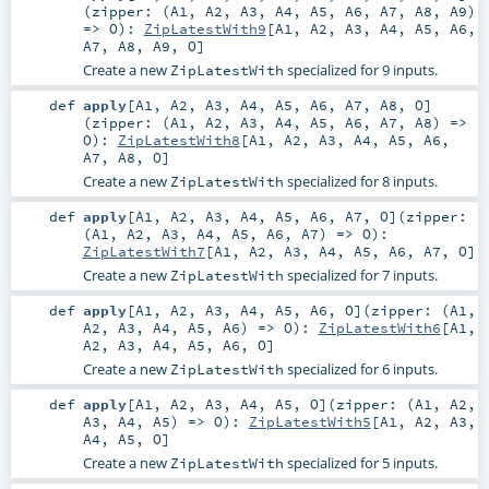
(
zipper: (
A1
,
A2
,
A3
,
A4
,
A5
,
A6
,
A7
,
A8
,
A9
)
=>
O
)
:
ZipLatestWith9
[
A1
,
A2
,
A3
,
A4
,
A5
,
A6
,
A7
,
A8
,
A9
,
O
]
Create a new
specialized for 9 inputs.
ZipLatestWith
def
apply
[
A1
,
A2
,
A3
,
A4
,
A5
,
A6
,
A7
,
A8
,
O
]
(
zipper: (
A1
,
A2
,
A3
,
A4
,
A5
,
A6
,
A7
,
A8
) =>
O
)
:
ZipLatestWith8
[
A1
,
A2
,
A3
,
A4
,
A5
,
A6
,
A7
,
A8
,
O
]
Create a new
specialized for 8 inputs.
ZipLatestWith
def
apply
[
A1
,
A2
,
A3
,
A4
,
A5
,
A6
,
A7
,
O
]
(
zipper:
(
A1
,
A2
,
A3
,
A4
,
A5
,
A6
,
A7
) =>
O
)
:
ZipLatestWith7
[
A1
,
A2
,
A3
,
A4
,
A5
,
A6
,
A7
,
O
]
Create a new
specialized for 7 inputs.
ZipLatestWith
def
apply
[
A1
,
A2
,
A3
,
A4
,
A5
,
A6
,
O
]
(
zipper: (
A1
,
A2
,
A3
,
A4
,
A5
,
A6
) =>
O
)
:
ZipLatestWith6
[
A1
,
A2
,
A3
,
A4
,
A5
,
A6
,
O
]
Create a new
specialized for 6 inputs.
ZipLatestWith
def
apply
[
A1
,
A2
,
A3
,
A4
,
A5
,
O
]
(
zipper: (
A1
,
A2
,
A3
,
A4
,
A5
) =>
O
)
:
ZipLatestWith5
[
A1
,
A2
,
A3
,
A4
,
A5
,
O
]
Create a new
specialized for 5 inputs.
ZipLatestWith