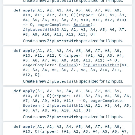
Create a new
specialized for 14 inputs.
ZipLatestWith
def
apply
[
A1
,
A2
,
A3
,
A4
,
A5
,
A6
,
A7
,
A8
,
A9
,
A10
,
A11
,
A12
,
A13
,
O
]
(
zipper: (
A1
,
A2
,
A3
,
A4
,
A5
,
A6
,
A7
,
A8
,
A9
,
A10
,
A11
,
A12
,
A13
)
=>
O
,
eagerComplete:
Boolean
)
:
ZipLatestWith13
[
A1
,
A2
,
A3
,
A4
,
A5
,
A6
,
A7
,
A8
,
A9
,
A10
,
A11
,
A12
,
A13
,
O
]
Create a new
specialized for 13 inputs.
ZipLatestWith
def
apply
[
A1
,
A2
,
A3
,
A4
,
A5
,
A6
,
A7
,
A8
,
A9
,
A10
,
A11
,
A12
,
O
]
(
zipper: (
A1
,
A2
,
A3
,
A4
,
A5
,
A6
,
A7
,
A8
,
A9
,
A10
,
A11
,
A12
) =>
O
,
eagerComplete:
Boolean
)
:
ZipLatestWith12
[
A1
,
A2
,
A3
,
A4
,
A5
,
A6
,
A7
,
A8
,
A9
,
A10
,
A11
,
A12
,
O
]
Create a new
specialized for 12 inputs.
ZipLatestWith
def
apply
[
A1
,
A2
,
A3
,
A4
,
A5
,
A6
,
A7
,
A8
,
A9
,
A10
,
A11
,
O
]
(
zipper: (
A1
,
A2
,
A3
,
A4
,
A5
,
A6
,
A7
,
A8
,
A9
,
A10
,
A11
) =>
O
,
eagerComplete:
Boolean
)
:
ZipLatestWith11
[
A1
,
A2
,
A3
,
A4
,
A5
,
A6
,
A7
,
A8
,
A9
,
A10
,
A11
,
O
]
Create a new
specialized for 11 inputs.
ZipLatestWith
def
apply
[
A1
,
A2
,
A3
,
A4
,
A5
,
A6
,
A7
,
A8
,
A9
,
A10
,
O
]
(
zipper: (
A1
,
A2
,
A3
,
A4
,
A5
,
A6
,
A7
,