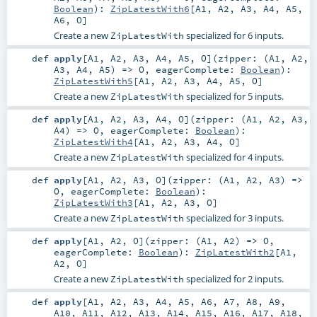
Boolean
)
:
ZipLatestWith6
[
A1
,
A2
,
A3
,
A4
,
A5
,
A6
,
O
]
Create a new
specialized for 6 inputs.
ZipLatestWith
def
apply
[
A1
,
A2
,
A3
,
A4
,
A5
,
O
]
(
zipper: (
A1
,
A2
,
A3
,
A4
,
A5
) =>
O
,
eagerComplete:
Boolean
)
:
ZipLatestWith5
[
A1
,
A2
,
A3
,
A4
,
A5
,
O
]
Create a new
specialized for 5 inputs.
ZipLatestWith
def
apply
[
A1
,
A2
,
A3
,
A4
,
O
]
(
zipper: (
A1
,
A2
,
A3
,
A4
) =>
O
,
eagerComplete:
Boolean
)
:
ZipLatestWith4
[
A1
,
A2
,
A3
,
A4
,
O
]
Create a new
specialized for 4 inputs.
ZipLatestWith
def
apply
[
A1
,
A2
,
A3
,
O
]
(
zipper: (
A1
,
A2
,
A3
) =>
O
,
eagerComplete:
Boolean
)
:
ZipLatestWith3
[
A1
,
A2
,
A3
,
O
]
Create a new
specialized for 3 inputs.
ZipLatestWith
def
apply
[
A1
,
A2
,
O
]
(
zipper: (
A1
,
A2
) =>
O
,
eagerComplete:
Boolean
)
:
ZipLatestWith2
[
A1
,
A2
,
O
]
Create a new
specialized for 2 inputs.
ZipLatestWith
def
apply
[
A1
,
A2
,
A3
,
A4
,
A5
,
A6
,
A7
,
A8
,
A9
,
A10
,
A11
,
A12
,
A13
,
A14
,
A15
,
A16
,
A17
,
A18
,