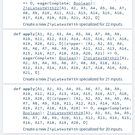
=>
O
,
eagerComplete:
Boolean
)
:
ZipLatestWith22
[
A1
,
A2
,
A3
,
A4
,
A5
,
A6
,
A7
,
A8
,
A9
,
A10
,
A11
,
A12
,
A13
,
A14
,
A15
,
A16
,
A17
,
A18
,
A19
,
A20
,
A21
,
A22
,
O
]
Create a new
specialized for 22 inputs.
ZipLatestWith
def
apply
[
A1
,
A2
,
A3
,
A4
,
A5
,
A6
,
A7
,
A8
,
A9
,
A10
,
A11
,
A12
,
A13
,
A14
,
A15
,
A16
,
A17
,
A18
,
A19
,
A20
,
A21
,
O
]
(
zipper: (
A1
,
A2
,
A3
,
A4
,
A5
,
A6
,
A7
,
A8
,
A9
,
A10
,
A11
,
A12
,
A13
,
A14
,
A15
,
A16
,
A17
,
A18
,
A19
,
A20
,
A21
) =>
O
,
eagerComplete:
Boolean
)
:
ZipLatestWith21
[
A1
,
A2
,
A3
,
A4
,
A5
,
A6
,
A7
,
A8
,
A9
,
A10
,
A11
,
A12
,
A13
,
A14
,
A15
,
A16
,
A17
,
A18
,
A19
,
A20
,
A21
,
O
]
Create a new
specialized for 21 inputs.
ZipLatestWith
def
apply
[
A1
,
A2
,
A3
,
A4
,
A5
,
A6
,
A7
,
A8
,
A9
,
A10
,
A11
,
A12
,
A13
,
A14
,
A15
,
A16
,
A17
,
A18
,
A19
,
A20
,
O
]
(
zipper: (
A1
,
A2
,
A3
,
A4
,
A5
,
A6
,
A7
,
A8
,
A9
,
A10
,
A11
,
A12
,
A13
,
A14
,
A15
,
A16
,
A17
,
A18
,
A19
,
A20
) =>
O
,
eagerComplete:
Boolean
)
:
ZipLatestWith20
[
A1
,
A2
,
A3
,
A4
,
A5
,
A6
,
A7
,
A8
,
A9
,
A10
,
A11
,
A12
,
A13
,
A14
,
A15
,
A16
,
A17
,
A18
,
A19
,
A20
,
O
]
Create a new
specialized for 20 inputs.
ZipLatestWith