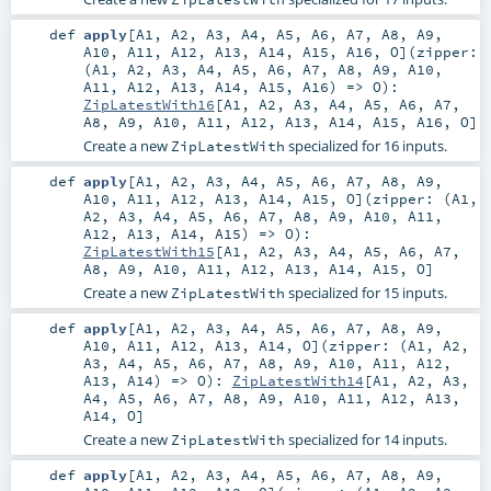
def
apply
[
A1
,
A2
,
A3
,
A4
,
A5
,
A6
,
A7
,
A8
,
A9
,
A10
,
A11
,
A12
,
A13
,
A14
,
A15
,
A16
,
O
]
(
zipper:
(
A1
,
A2
,
A3
,
A4
,
A5
,
A6
,
A7
,
A8
,
A9
,
A10
,
A11
,
A12
,
A13
,
A14
,
A15
,
A16
) =>
O
)
:
ZipLatestWith16
[
A1
,
A2
,
A3
,
A4
,
A5
,
A6
,
A7
,
A8
,
A9
,
A10
,
A11
,
A12
,
A13
,
A14
,
A15
,
A16
,
O
]
Create a new
specialized for 16 inputs.
ZipLatestWith
def
apply
[
A1
,
A2
,
A3
,
A4
,
A5
,
A6
,
A7
,
A8
,
A9
,
A10
,
A11
,
A12
,
A13
,
A14
,
A15
,
O
]
(
zipper: (
A1
,
A2
,
A3
,
A4
,
A5
,
A6
,
A7
,
A8
,
A9
,
A10
,
A11
,
A12
,
A13
,
A14
,
A15
) =>
O
)
:
ZipLatestWith15
[
A1
,
A2
,
A3
,
A4
,
A5
,
A6
,
A7
,
A8
,
A9
,
A10
,
A11
,
A12
,
A13
,
A14
,
A15
,
O
]
Create a new
specialized for 15 inputs.
ZipLatestWith
def
apply
[
A1
,
A2
,
A3
,
A4
,
A5
,
A6
,
A7
,
A8
,
A9
,
A10
,
A11
,
A12
,
A13
,
A14
,
O
]
(
zipper: (
A1
,
A2
,
A3
,
A4
,
A5
,
A6
,
A7
,
A8
,
A9
,
A10
,
A11
,
A12
,
A13
,
A14
) =>
O
)
:
ZipLatestWith14
[
A1
,
A2
,
A3
,
A4
,
A5
,
A6
,
A7
,
A8
,
A9
,
A10
,
A11
,
A12
,
A13
,
A14
,
O
]
Create a new
specialized for 14 inputs.
ZipLatestWith
def
apply
[
A1
,
A2
,
A3
,
A4
,
A5
,
A6
,
A7
,
A8
,
A9
,