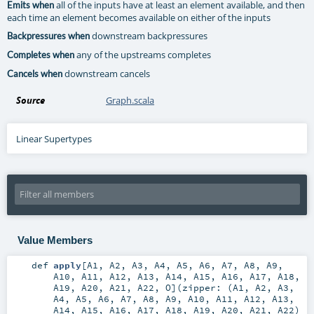
all of the inputs have at least an element available, and then
Emits when
each time an element becomes available on either of the inputs
downstream backpressures
Backpressures when
any of the upstreams completes
Completes when
downstream cancels
Cancels when
Source
Graph.scala
Linear Supertypes
Value Members
def
apply
[
A1
,
A2
,
A3
,
A4
,
A5
,
A6
,
A7
,
A8
,
A9
,
A10
,
A11
,
A12
,
A13
,
A14
,
A15
,
A16
,
A17
,
A18
,
A19
,
A20
,
A21
,
A22
,
O
]
(
zipper: (
A1
,
A2
,
A3
,
A4
,
A5
,
A6
,
A7
,
A8
,
A9
,
A10
,
A11
,
A12
,
A13
,
A14
,
A15
,
A16
,
A17
,
A18
,
A19
,
A20
,
A21
,
A22
)