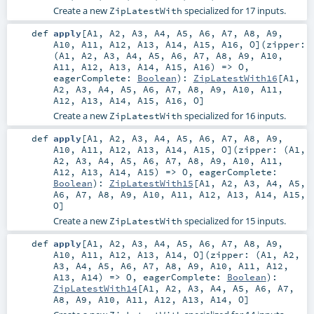
Create a new
specialized for 17 inputs.
ZipLatestWith
def
apply
[
A1
,
A2
,
A3
,
A4
,
A5
,
A6
,
A7
,
A8
,
A9
,
A10
,
A11
,
A12
,
A13
,
A14
,
A15
,
A16
,
O
]
(
zipper:
(
A1
,
A2
,
A3
,
A4
,
A5
,
A6
,
A7
,
A8
,
A9
,
A10
,
A11
,
A12
,
A13
,
A14
,
A15
,
A16
) =>
O
,
eagerComplete:
Boolean
)
:
ZipLatestWith16
[
A1
,
A2
,
A3
,
A4
,
A5
,
A6
,
A7
,
A8
,
A9
,
A10
,
A11
,
A12
,
A13
,
A14
,
A15
,
A16
,
O
]
Create a new
specialized for 16 inputs.
ZipLatestWith
def
apply
[
A1
,
A2
,
A3
,
A4
,
A5
,
A6
,
A7
,
A8
,
A9
,
A10
,
A11
,
A12
,
A13
,
A14
,
A15
,
O
]
(
zipper: (
A1
,
A2
,
A3
,
A4
,
A5
,
A6
,
A7
,
A8
,
A9
,
A10
,
A11
,
A12
,
A13
,
A14
,
A15
) =>
O
,
eagerComplete:
Boolean
)
:
ZipLatestWith15
[
A1
,
A2
,
A3
,
A4
,
A5
,
A6
,
A7
,
A8
,
A9
,
A10
,
A11
,
A12
,
A13
,
A14
,
A15
,
O
]
Create a new
specialized for 15 inputs.
ZipLatestWith
def
apply
[
A1
,
A2
,
A3
,
A4
,
A5
,
A6
,
A7
,
A8
,
A9
,
A10
,
A11
,
A12
,
A13
,
A14
,
O
]
(
zipper: (
A1
,
A2
,
A3
,
A4
,
A5
,
A6
,
A7
,
A8
,
A9
,
A10
,
A11
,
A12
,
A13
,
A14
) =>
O
,
eagerComplete:
Boolean
)
:
ZipLatestWith14
[
A1
,
A2
,
A3
,
A4
,
A5
,
A6
,
A7
,
A8
,
A9
,
A10
,
A11
,
A12
,
A13
,
A14
,
O
]