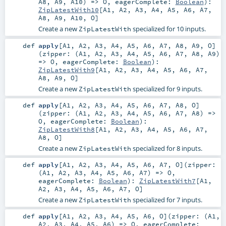
A8
,
A9
,
A10
) =>
O
,
eagerComplete:
Boolean
)
:
ZipLatestWith10
[
A1
,
A2
,
A3
,
A4
,
A5
,
A6
,
A7
,
A8
,
A9
,
A10
,
O
]
Create a new
specialized for 10 inputs.
ZipLatestWith
def
apply
[
A1
,
A2
,
A3
,
A4
,
A5
,
A6
,
A7
,
A8
,
A9
,
O
]
(
zipper: (
A1
,
A2
,
A3
,
A4
,
A5
,
A6
,
A7
,
A8
,
A9
)
=>
O
,
eagerComplete:
Boolean
)
:
ZipLatestWith9
[
A1
,
A2
,
A3
,
A4
,
A5
,
A6
,
A7
,
A8
,
A9
,
O
]
Create a new
specialized for 9 inputs.
ZipLatestWith
def
apply
[
A1
,
A2
,
A3
,
A4
,
A5
,
A6
,
A7
,
A8
,
O
]
(
zipper: (
A1
,
A2
,
A3
,
A4
,
A5
,
A6
,
A7
,
A8
) =>
O
,
eagerComplete:
Boolean
)
:
ZipLatestWith8
[
A1
,
A2
,
A3
,
A4
,
A5
,
A6
,
A7
,
A8
,
O
]
Create a new
specialized for 8 inputs.
ZipLatestWith
def
apply
[
A1
,
A2
,
A3
,
A4
,
A5
,
A6
,
A7
,
O
]
(
zipper:
(
A1
,
A2
,
A3
,
A4
,
A5
,
A6
,
A7
) =>
O
,
eagerComplete:
Boolean
)
:
ZipLatestWith7
[
A1
,
A2
,
A3
,
A4
,
A5
,
A6
,
A7
,
O
]
Create a new
specialized for 7 inputs.
ZipLatestWith
def
apply
[
A1
,
A2
,
A3
,
A4
,
A5
,
A6
,
O
]
(
zipper: (
A1
,
A2
,
A3
,
A4
,
A5
,
A6
) =>
O
,
eagerComplete: