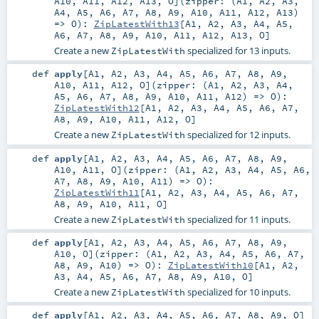
A10
,
A11
,
A12
,
A13
,
O
]
(
zipper: (
A1
,
A2
,
A3
,
A4
,
A5
,
A6
,
A7
,
A8
,
A9
,
A10
,
A11
,
A12
,
A13
)
=>
O
)
:
ZipLatestWith13
[
A1
,
A2
,
A3
,
A4
,
A5
,
A6
,
A7
,
A8
,
A9
,
A10
,
A11
,
A12
,
A13
,
O
]
Create a new
specialized for 13 inputs.
ZipLatestWith
def
apply
[
A1
,
A2
,
A3
,
A4
,
A5
,
A6
,
A7
,
A8
,
A9
,
A10
,
A11
,
A12
,
O
]
(
zipper: (
A1
,
A2
,
A3
,
A4
,
A5
,
A6
,
A7
,
A8
,
A9
,
A10
,
A11
,
A12
) =>
O
)
:
ZipLatestWith12
[
A1
,
A2
,
A3
,
A4
,
A5
,
A6
,
A7
,
A8
,
A9
,
A10
,
A11
,
A12
,
O
]
Create a new
specialized for 12 inputs.
ZipLatestWith
def
apply
[
A1
,
A2
,
A3
,
A4
,
A5
,
A6
,
A7
,
A8
,
A9
,
A10
,
A11
,
O
]
(
zipper: (
A1
,
A2
,
A3
,
A4
,
A5
,
A6
,
A7
,
A8
,
A9
,
A10
,
A11
) =>
O
)
:
ZipLatestWith11
[
A1
,
A2
,
A3
,
A4
,
A5
,
A6
,
A7
,
A8
,
A9
,
A10
,
A11
,
O
]
Create a new
specialized for 11 inputs.
ZipLatestWith
def
apply
[
A1
,
A2
,
A3
,
A4
,
A5
,
A6
,
A7
,
A8
,
A9
,
A10
,
O
]
(
zipper: (
A1
,
A2
,
A3
,
A4
,
A5
,
A6
,
A7
,
A8
,
A9
,
A10
) =>
O
)
:
ZipLatestWith10
[
A1
,
A2
,
A3
,
A4
,
A5
,
A6
,
A7
,
A8
,
A9
,
A10
,
O
]
Create a new
specialized for 10 inputs.
ZipLatestWith
def
apply
[
A1
,
A2
,
A3
,
A4
,
A5
,
A6
,
A7
,
A8
,
A9
,
O
]