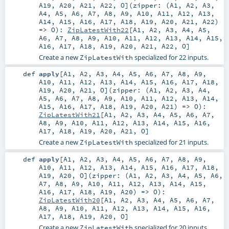
A19
,
A20
,
A21
,
A22
,
O
]
(
zipper: (
A1
,
A2
,
A3
,
A4
,
A5
,
A6
,
A7
,
A8
,
A9
,
A10
,
A11
,
A12
,
A13
,
A14
,
A15
,
A16
,
A17
,
A18
,
A19
,
A20
,
A21
,
A22
)
=>
O
)
:
ZipLatestWith22
[
A1
,
A2
,
A3
,
A4
,
A5
,
A6
,
A7
,
A8
,
A9
,
A10
,
A11
,
A12
,
A13
,
A14
,
A15
,
A16
,
A17
,
A18
,
A19
,
A20
,
A21
,
A22
,
O
]
Create a new
specialized for 22 inputs.
ZipLatestWith
def
apply
[
A1
,
A2
,
A3
,
A4
,
A5
,
A6
,
A7
,
A8
,
A9
,
A10
,
A11
,
A12
,
A13
,
A14
,
A15
,
A16
,
A17
,
A18
,
A19
,
A20
,
A21
,
O
]
(
zipper: (
A1
,
A2
,
A3
,
A4
,
A5
,
A6
,
A7
,
A8
,
A9
,
A10
,
A11
,
A12
,
A13
,
A14
,
A15
,
A16
,
A17
,
A18
,
A19
,
A20
,
A21
) =>
O
)
:
ZipLatestWith21
[
A1
,
A2
,
A3
,
A4
,
A5
,
A6
,
A7
,
A8
,
A9
,
A10
,
A11
,
A12
,
A13
,
A14
,
A15
,
A16
,
A17
,
A18
,
A19
,
A20
,
A21
,
O
]
Create a new
specialized for 21 inputs.
ZipLatestWith
def
apply
[
A1
,
A2
,
A3
,
A4
,
A5
,
A6
,
A7
,
A8
,
A9
,
A10
,
A11
,
A12
,
A13
,
A14
,
A15
,
A16
,
A17
,
A18
,
A19
,
A20
,
O
]
(
zipper: (
A1
,
A2
,
A3
,
A4
,
A5
,
A6
,
A7
,
A8
,
A9
,
A10
,
A11
,
A12
,
A13
,
A14
,
A15
,
A16
,
A17
,
A18
,
A19
,
A20
) =>
O
)
:
ZipLatestWith20
[
A1
,
A2
,
A3
,
A4
,
A5
,
A6
,
A7
,
A8
,
A9
,
A10
,
A11
,
A12
,
A13
,
A14
,
A15
,
A16
,
A17
,
A18
,
A19
,
A20
,
O
]
Create a new
specialized for 20 inputs.
ZipLatestWith