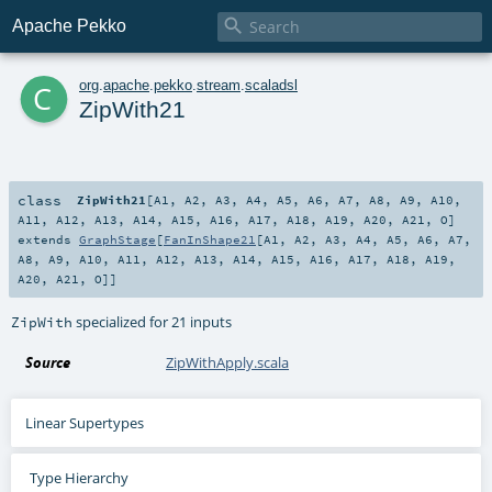

Apache Pekko
c
org
.
apache
.
pekko
.
stream
.
scaladsl
ZipWith21
class
ZipWith21
[
A1
,
A2
,
A3
,
A4
,
A5
,
A6
,
A7
,
A8
,
A9
,
A10
,
A11
,
A12
,
A13
,
A14
,
A15
,
A16
,
A17
,
A18
,
A19
,
A20
,
A21
,
O
]
extends
GraphStage
[
FanInShape21
[
A1
,
A2
,
A3
,
A4
,
A5
,
A6
,
A7
,
A8
,
A9
,
A10
,
A11
,
A12
,
A13
,
A14
,
A15
,
A16
,
A17
,
A18
,
A19
,
A20
,
A21
,
O
]]
specialized for 21 inputs
ZipWith
Source
ZipWithApply.scala
Linear Supertypes
Type Hierarchy