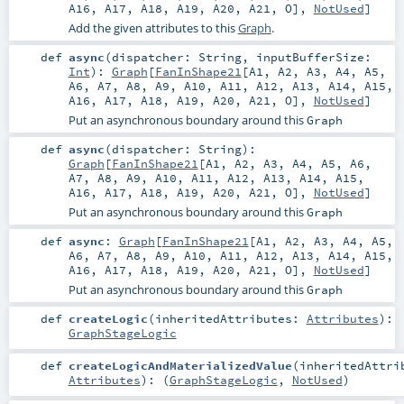
A16
,
A17
,
A18
,
A19
,
A20
,
A21
,
O
],
NotUsed
]
Add the given attributes to this
Graph
.
def
async
(
dispatcher:
String
,
inputBufferSize:
Int
)
:
Graph
[
FanInShape21
[
A1
,
A2
,
A3
,
A4
,
A5
,
A6
,
A7
,
A8
,
A9
,
A10
,
A11
,
A12
,
A13
,
A14
,
A15
,
A16
,
A17
,
A18
,
A19
,
A20
,
A21
,
O
],
NotUsed
]
Put an asynchronous boundary around this
Graph
def
async
(
dispatcher:
String
)
:
Graph
[
FanInShape21
[
A1
,
A2
,
A3
,
A4
,
A5
,
A6
,
A7
,
A8
,
A9
,
A10
,
A11
,
A12
,
A13
,
A14
,
A15
,
A16
,
A17
,
A18
,
A19
,
A20
,
A21
,
O
],
NotUsed
]
Put an asynchronous boundary around this
Graph
def
async
:
Graph
[
FanInShape21
[
A1
,
A2
,
A3
,
A4
,
A5
,
A6
,
A7
,
A8
,
A9
,
A10
,
A11
,
A12
,
A13
,
A14
,
A15
,
A16
,
A17
,
A18
,
A19
,
A20
,
A21
,
O
],
NotUsed
]
Put an asynchronous boundary around this
Graph
def
createLogic
(
inheritedAttributes:
Attributes
)
:
GraphStageLogic
def
createLogicAndMaterializedValue
(
inheritedAttri
Attributes
)
: (
GraphStageLogic
,
NotUsed
)