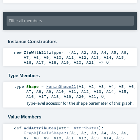
Instance Constructors
new
ZipWith21
(
zipper: (
A1
,
A2
,
A3
,
A4
,
A5
,
A6
,
A7
,
A8
,
A9
,
A10
,
A11
,
A12
,
A13
,
A14
,
A15
,
A16
,
A17
,
A18
,
A19
,
A20
,
A21
) =>
O
)
Type Members
type
Shape
=
FanInShape21
[
A1
,
A2
,
A3
,
A4
,
A5
,
A6
,
A7
,
A8
,
A9
,
A10
,
A11
,
A12
,
A13
,
A14
,
A15
,
A16
,
A17
,
A18
,
A19
,
A20
,
A21
,
O
]
Type-level accessor for the shape parameter of this graph.
Value Members
def
addAttributes
(
attr:
Attributes
)
:
Graph
[
FanInShape21
[
A1
,
A2
,
A3
,
A4
,
A5
,
A6
,
A7
,
A8
,
A9
,
A10
,
A11
,
A12
,
A13
,
A14
,
A15
,