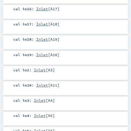
val
in16
:
Inlet
[
A17
]
val
in17
:
Inlet
[
A18
]
val
in18
:
Inlet
[
A19
]
val
in19
:
Inlet
[
A20
]
val
in2
:
Inlet
[
A3
]
val
in20
:
Inlet
[
A21
]
val
in3
:
Inlet
[
A4
]
val
in4
:
Inlet
[
A5
]
val
in5
:
Inlet
[
A6
]