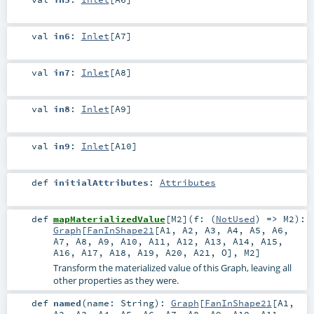
val
in6
:
Inlet
[
A7
]
val
in7
:
Inlet
[
A8
]
val
in8
:
Inlet
[
A9
]
val
in9
:
Inlet
[
A10
]
def
initialAttributes
:
Attributes
def
mapMaterializedValue
[
M2
]
(
f: (
NotUsed
) =>
M2
)
:
Graph
[
FanInShape21
[
A1
,
A2
,
A3
,
A4
,
A5
,
A6
,
A7
,
A8
,
A9
,
A10
,
A11
,
A12
,
A13
,
A14
,
A15
,
A16
,
A17
,
A18
,
A19
,
A20
,
A21
,
O
],
M2
]
Transform the materialized value of this Graph, leaving all
other properties as they were.
def
named
(
name:
String
)
:
Graph
[
FanInShape21
[
A1
,
A2
,
A3
,
A4
,
A5
,
A6
,
A7
,
A8
,
A9
,
A10
,
A11
,