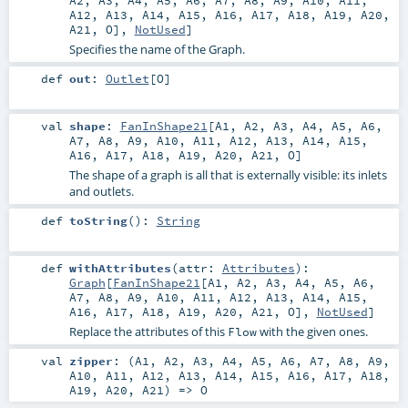
A12
,
A13
,
A14
,
A15
,
A16
,
A17
,
A18
,
A19
,
A20
,
A21
,
O
],
NotUsed
]
Specifies the name of the Graph.
def
out
:
Outlet
[
O
]
val
shape
:
FanInShape21
[
A1
,
A2
,
A3
,
A4
,
A5
,
A6
,
A7
,
A8
,
A9
,
A10
,
A11
,
A12
,
A13
,
A14
,
A15
,
A16
,
A17
,
A18
,
A19
,
A20
,
A21
,
O
]
The shape of a graph is all that is externally visible: its inlets
and outlets.
def
toString
()
:
String
def
withAttributes
(
attr:
Attributes
)
:
Graph
[
FanInShape21
[
A1
,
A2
,
A3
,
A4
,
A5
,
A6
,
A7
,
A8
,
A9
,
A10
,
A11
,
A12
,
A13
,
A14
,
A15
,
A16
,
A17
,
A18
,
A19
,
A20
,
A21
,
O
],
NotUsed
]
Replace the attributes of this
with the given ones.
Flow
val
zipper
: (
A1
,
A2
,
A3
,
A4
,
A5
,
A6
,
A7
,
A8
,
A9
,
A10
,
A11
,
A12
,
A13
,
A14
,
A15
,
A16
,
A17
,
A18
,
A19
,
A20
,
A21
) =>
O